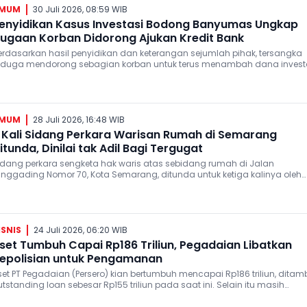
MUM
30 Juli 2026, 08:59 WIB
enyidikan Kasus Investasi Bodong Banyumas Ungkap
ugaan Korban Didorong Ajukan Kredit Bank
erdasarkan hasil penyidikan dan keterangan sejumlah pihak, tersangka
iduga mendorong sebagian korban untuk terus menambah dana investa
ermasuk dengan mengajukan kredit ke sejumlah bank.
MUM
28 Juli 2026, 16:48 WIB
 Kali Sidang Perkara Warisan Rumah di Semarang
itunda, Dinilai tak Adil Bagi Tergugat
idang perkara sengketa hak waris atas sebidang rumah di Jalan
ringgading Nomor 70, Kota Semarang, ditunda untuk ketiga kalinya oleh
ajelis hakim Pengadilan Negeri Semarang, Senin, 27 Juli 2026.
ISNIS
24 Juli 2026, 06:20 WIB
set Tumbuh Capai Rp186 Triliun, Pegadaian Libatkan
epolisian untuk Pengamanan
set PT Pegadaian (Persero) kian bertumbuh mencapai Rp186 triliun, dita
tstanding loan sebesar Rp155 triliun pada saat ini. Selain itu masih
rdapat aset-aset fisik yang dimiliki.