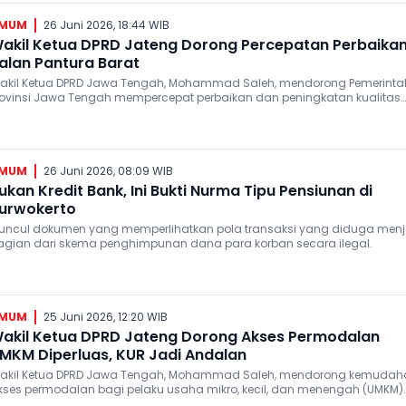
MUM
26 Juni 2026, 18:44 WIB
akil Ketua DPRD Jateng Dorong Percepatan Perbaika
alan Pantura Barat
akil Ketua DPRD Jawa Tengah, Mohammad Saleh, mendorong Pemerinta
rovinsi Jawa Tengah mempercepat perbaikan dan peningkatan kualitas
alan di wilayah Pantura bagian Barat.
MUM
26 Juni 2026, 08:09 WIB
ukan Kredit Bank, Ini Bukti Nurma Tipu Pensiunan di
urwokerto
uncul dokumen yang memperlihatkan pola transaksi yang diduga menj
agian dari skema penghimpunan dana para korban secara ilegal.
MUM
25 Juni 2026, 12:20 WIB
akil Ketua DPRD Jateng Dorong Akses Permodalan
MKM Diperluas, KUR Jadi Andalan
akil Ketua DPRD Jawa Tengah, Mohammad Saleh, mendorong kemudah
kses permodalan bagi pelaku usaha mikro, kecil, dan menengah (UMKM)
una memperkuat daya saing.