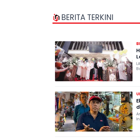
BERITA TERKINI
B
H
L
L
B
U
E
d
A
I
p