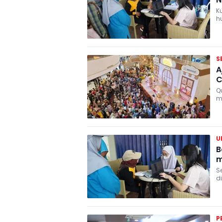
K
h
S
A
C
Q
m
in
U
B
m
S
d
P