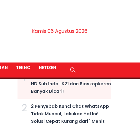
Kamis 06 Agustus 2026
BERITA TERPOPULER
TAN
TEKNO
NETIZEN
1
LINK NONTON Film Fast X Kualitas
HD Sub Indo LK21 dan Bioskopkeren
Banyak Dicari!
2
2 Penyebab Kunci Chat WhatsApp
Tidak Muncul, Lakukan Hal Ini!
Solusi Cepat Kurang dari 1 Menit