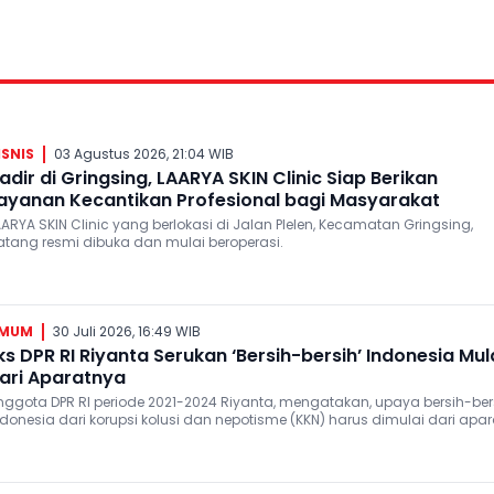
ISNIS
03 Agustus 2026, 21:04 WIB
adir di Gringsing, LAARYA SKIN Clinic Siap Berikan
ayanan Kecantikan Profesional bagi Masyarakat
AARYA SKIN Clinic yang berlokasi di Jalan Plelen, Kecamatan Gringsing,
atang resmi dibuka dan mulai beroperasi.
MUM
30 Juli 2026, 16:49 WIB
ks DPR RI Riyanta Serukan ‘Bersih-bersih’ Indonesia Mul
ari Aparatnya
nggota DPR RI periode 2021-2024 Riyanta, mengatakan, upaya bersih-ber
ndonesia dari korupsi kolusi dan nepotisme (KKN) harus dimulai dari apar
enegak hukum (APH)-nya.