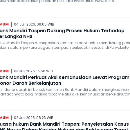
ukum terhadap kasus penipuan berkedok investasi di Purwokerto.
MUM
04 Juli 2026, 09:05 WIB
ank Mandiri Taspen Dukung Proses Hukum Terhadap
ersangka NHS
andiri Taspen menegaskan komitmen bank untuk mendukung proses
ukum dalam perkara dugaan penipuan berkedok investasi di Purwokerto.
MUM
03 Juli 2026, 16:56 WIB
ank Mandiri Perkuat Aksi Kemanusiaan Lewat Program
onor Darah Berkelanjutan
ksi donor darah ini bentuk komitmen Bank Mandiri dalam menghadirkan
anfaat nyata bagi masyarakat melalui aksi kemanusiaan berkelanjutan
MUM
02 Juli 2026, 08:23 WIB
uasa hukum Bank Mandiri Taspen: Penyelesaian Kasus
HS Harus Dalam Koridor Hukum dan Fakta yang Tepat