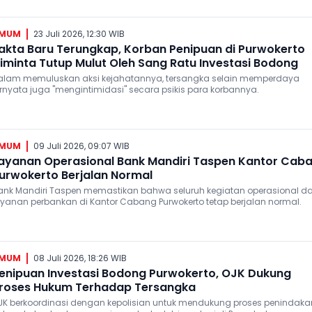
MUM
23 Juli 2026, 12:30 WIB
akta Baru Terungkap, Korban Penipuan di Purwokerto
iminta Tutup Mulut Oleh Sang Ratu Investasi Bodong
alam memuluskan aksi kejahatannya, tersangka selain memperdaya
ernyata juga "mengintimidasi" secara psikis para korbannya.
MUM
09 Juli 2026, 09:07 WIB
ayanan Operasional Bank Mandiri Taspen Kantor Cab
urwokerto Berjalan Normal
ank Mandiri Taspen memastikan bahwa seluruh kegiatan operasional d
ayanan perbankan di Kantor Cabang Purwokerto tetap berjalan normal.
MUM
08 Juli 2026, 18:26 WIB
enipuan Investasi Bodong Purwokerto, OJK Dukung
roses Hukum Terhadap Tersangka
ian untuk mendukung proses penindakan