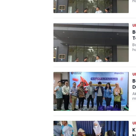
h
U
B
T
Bank M
h
U
B
D
A
m
U
K
N