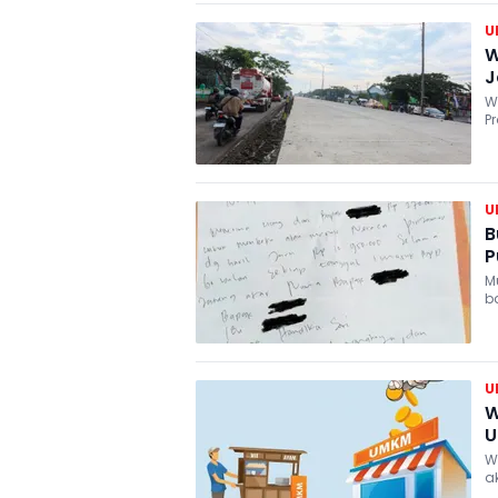
U
W
J
W
P
j
U
B
P
M
b
U
W
U
W
a
g