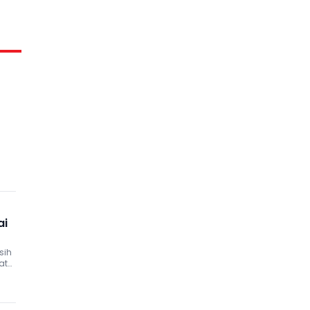
ai
sih
at