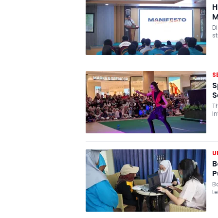
H
M
Di
s
m
S
S
S
T
I
27
U
B
P
B
t
i
m