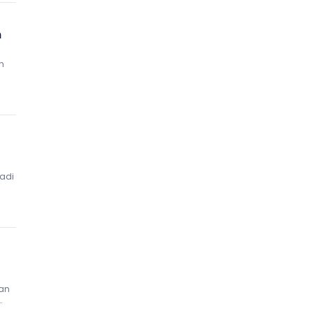
n
h
adi
an