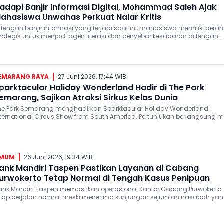
adapi Banjir Informasi Digital, Mohammad Saleh Ajak
ahasiswa Unwahas Perkuat Nalar Kritis
 tengah banjir informasi yang terjadi saat ini, mahasiswa memiliki peran
trategis untuk menjadi agen literasi dan penyebar kesadaran di tengah
asyarakat.
EMARANG RAYA
27 Juni 2026, 17:44 WIB
parktacular Holiday Wonderland Hadir di The Park
emarang, Sajikan Atraksi Sirkus Kelas Dunia
he Park Semarang menghadirkan Sparktacular Holiday Wonderland:
nternational Circus Show from South America. Pertunjukan berlangsung m
 Juni hingga 12 Juli 2026.
MUM
26 Juni 2026, 19:34 WIB
ank Mandiri Taspen Pastikan Layanan di Cabang
urwokerto Tetap Normal di Tengah Kasus Penipuan
ank Mandiri Taspen memastikan operasional Kantor Cabang Purwokerto
etap berjalan normal meski menerima kunjungan sejumlah nasabah ya
ngin memperoleh penjelasan terkait perkembangan kasus penipuan yan
ereka alami.