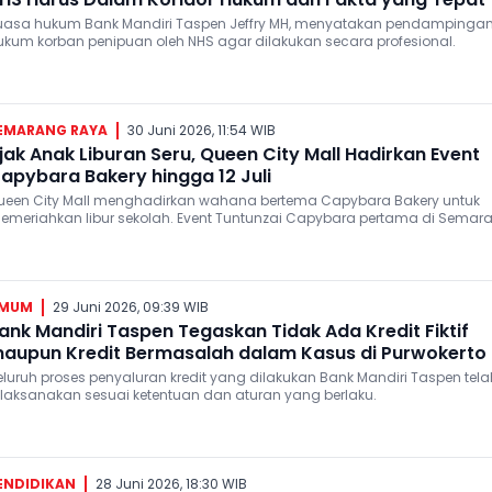
uasa hukum Bank Mandiri Taspen Jeffry MH, menyatakan pendampinga
ukum korban penipuan oleh NHS agar dilakukan secara profesional.
EMARANG RAYA
30 Juni 2026, 11:54 WIB
jak Anak Liburan Seru, Queen City Mall Hadirkan Event
apybara Bakery hingga 12 Juli
ueen City Mall menghadirkan wahana bertema Capybara Bakery untuk
emeriahkan libur sekolah. Event Tuntunzai Capybara pertama di Semar
i berlangsung di Atrium Queen City Mall mulai 24 Juni hingga 12 Juli 2026
MUM
29 Juni 2026, 09:39 WIB
ank Mandiri Taspen Tegaskan Tidak Ada Kredit Fiktif
aupun Kredit Bermasalah dalam Kasus di Purwokerto
eluruh proses penyaluran kredit yang dilakukan Bank Mandiri Taspen tela
ilaksanakan sesuai ketentuan dan aturan yang berlaku.
ENDIDIKAN
28 Juni 2026, 18:30 WIB