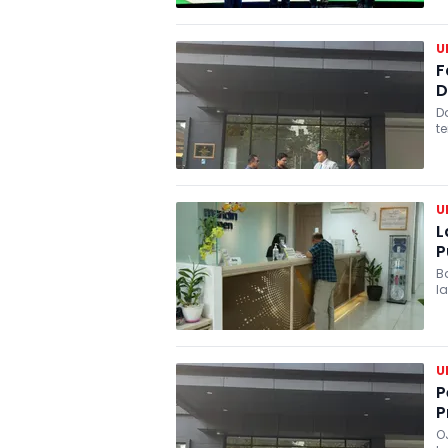
U
F
D
D
t
U
L
P
B
l
U
P
P
OJK berkoordinasi dengan kepolis