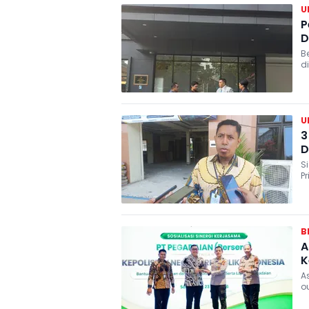
U
P
D
B
d
t
U
3
D
S
P
m
B
A
K
A
ou
te