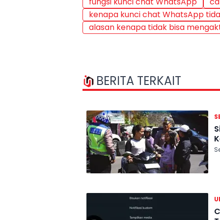
fungsi kunci chat WhatsApp
ca
kenapa kunci chat WhatsApp tidak
alasan kenapa tidak bisa mengak
BERITA TERKAIT
S
S
K
Se
U
C