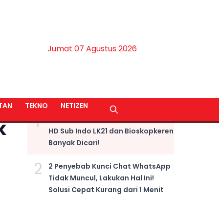
Jumat 07 Agustus 2026
BERITA TERPOPULER
TAN
TEKNO
NETIZEN
1
LINK NONTON Film Fast X Kualitas
k
HD Sub Indo LK21 dan Bioskopkeren
Banyak Dicari!
2
2 Penyebab Kunci Chat WhatsApp
Tidak Muncul, Lakukan Hal Ini!
Solusi Cepat Kurang dari 1 Menit