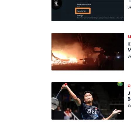
T
Se
S
K
M
Se
O
J
B
Se