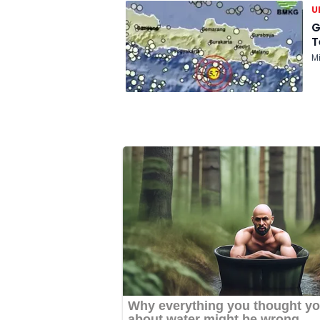
U
G
T
Mi