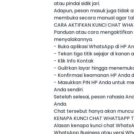
atau pindai sidik jari.
Adapun, pesan masuk juga tidak ak
membuka secara manual agar tahu
CARA AKTIFKAN KUNCI CHAT WH
Panduan atau
cara mengaktifkan
menyalakannya.
- Buka aplikasi WhatsApp di HP A
- Tekan tiga titik sejajar di kanan
- Klik Info Kontak
- Gulirkan layar hingga menemuka
- Konfirmasi keamanan HP Anda d
- Masukkan PIN HP Anda untuk men
Anda sendiri.
Setelah selesai, pesan rahasia An
Anda.
Chat tersebut hanya akan muncul 
KENAPA KUNCI CHAT WHATSAPP TI
Alasan
kenapa kunci chat WhatsAp
WhatsApp Business atau versi Wh