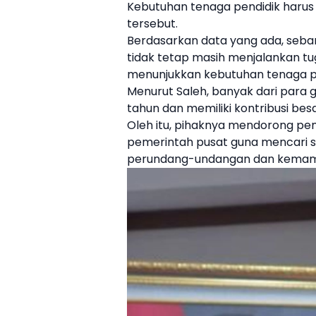
Kebutuhan tenaga pendidik harus 
tersebut.
Berdasarkan data yang ada, seba
tidak tetap masih menjalankan tug
menunjukkan kebutuhan tenaga pen
Menurut Saleh, banyak dari para
g
tahun dan memiliki kontribusi b
Oleh itu, pihaknya mendorong pe
pemerintah pusat guna mencari 
perundang-undangan dan kemam