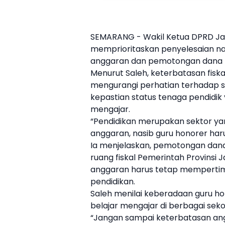
SEMARANG - Wakil Ketua DPRD J
memprioritaskan penyelesaian nas
anggaran dan pemotongan dana Tr
Menurut Saleh, keterbatasan fisk
mengurangi perhatian terhadap se
kepastian status tenaga pendidik 
mengajar.
“Pendidikan merupakan sektor yang
anggaran, nasib
guru honorer
haru
Ia menjelaskan, pemotongan dan
ruang fiskal Pemerintah Provinsi
anggaran harus tetap mempertim
pendidikan.
Saleh menilai keberadaan
guru h
belajar mengajar di berbagai sek
“Jangan sampai keterbatasan ang