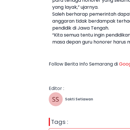
para tenaga honorer yang selama
yang layak,” ujarnya.
Saleh berharap pemerintah dapat 
anggaran tidak berdampak terhad
pendidik di Jawa Tengah.
“Kita semua tentu ingin pendidika
masa depan
guru honorer
harus m
Follow Berita Info Semarang di
Goog
Editor :
Sakti Setiawan
Tags :