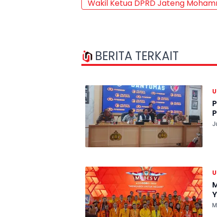
Wakil Ketua DPRD Jateng Moham
BERITA TERKAIT
P
P
J
M
Y
M