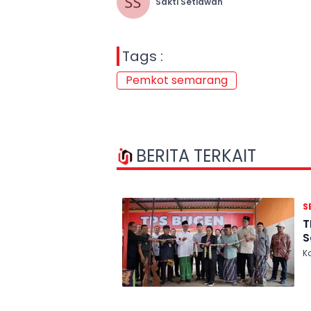
Sakti Setiawan
Tags :
Pemkot semarang
BERITA TERKAIT
S
T
S
Ka