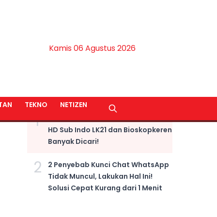
Kamis 06 Agustus 2026
BERITA TERPOPULER
TAN
TEKNO
NETIZEN
1
LINK NONTON Film Fast X Kualitas
HD Sub Indo LK21 dan Bioskopkeren
Banyak Dicari!
2
2 Penyebab Kunci Chat WhatsApp
Tidak Muncul, Lakukan Hal Ini!
Solusi Cepat Kurang dari 1 Menit