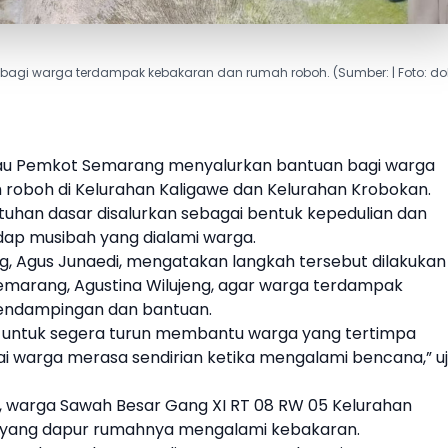
agi warga terdampak kebakaran dan rumah roboh. (Sumber: | Foto: do
au Pemkot Semarang menyalurkan bantuan bagi warga
oboh di Kelurahan Kaligawe dan Kelurahan Krobokan.
utuhan dasar disalurkan sebagai bentuk kepedulian dan
ap musibah yang dialami warga.
g, Agus Junaedi, mengatakan langkah tersebut dilakukan
Semarang, Agustina Wilujeng, agar warga terdampak
ndampingan dan bantuan.
i untuk segera turun membantu warga yang tertimpa
ai warga merasa sendirian ketika mengalami bencana,” u
i, warga Sawah Besar Gang XI RT 08 RW 05 Kelurahan
 yang dapur rumahnya mengalami kebakaran.