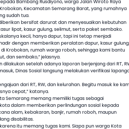
an kepada Bambang Rusdiyono, warga Jalan Wiroto Raya
 Krobokan, Kecamatan Semarang Barat, yang rumahnya
ng sudah tua.
diberikan bersifat darurat dan menyesuaikan kebutuhan
asur lipat, kasur gulung, selimut, serta paket sembako.
lanya kecil, hanya dapur, tapi ini tetap menjadi
hadir dengan memberikan peralatan dapur, kasur gulung
 di Krobokan, rumah warga roboh, sehingga kami bantu
mut, dan sembako,” jelasnya.
 dilakukan setelah adanya laporan berjenjang dari RT, R
masuk, Dinas Sosial langsung melakukan verifikasi lapang
engajuan dari RT, RW, dan kelurahan. Begitu masuk ke kam
esnya cepat,” katanya.
ota Semarang memang memiliki tugas sebagai
kota dalam memberikan perlindungan sosial kepada
ana alam, kebakaran, banjir, rumah roboh, maupun
ng disabilitas.
karena itu memang tugas kami. Siapa pun warga Kota