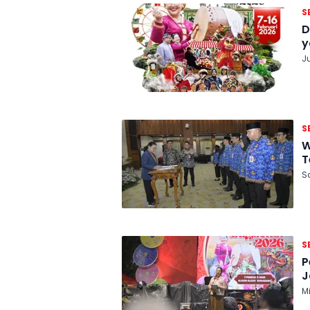
S
D
y
J
S
W
T
Sa
S
P
J
M