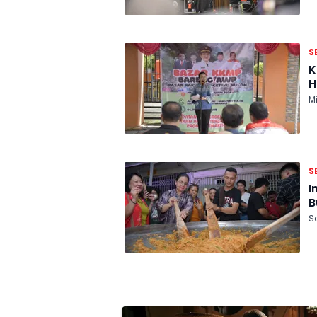
S
K
H
M
S
I
B
Se