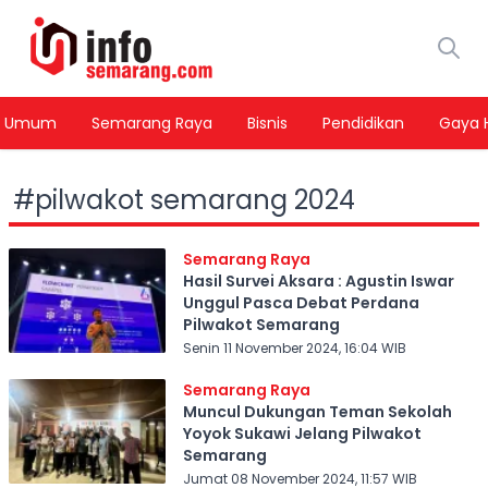
Umum
Semarang Raya
Bisnis
Pendidikan
Gaya 
#
pilwakot semarang 2024
Semarang Raya
Hasil Survei Aksara : Agustin Iswar
Unggul Pasca Debat Perdana
Pilwakot Semarang
Senin 11 November 2024, 16:04 WIB
Semarang Raya
Muncul Dukungan Teman Sekolah
Yoyok Sukawi Jelang Pilwakot
Semarang
Jumat 08 November 2024, 11:57 WIB