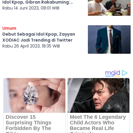
Idol Kpop, Gibran Rakabuming:
Ternyata Doyan Bakso Urat
Rabu 14 Juni 2023, 08:01 WIB
Umum
Debut Sebagai Idol Kpop, Zayyan
XODIAC Jadi Trending di Twitter
Rabu 26 April 2023, 18:35 WIB