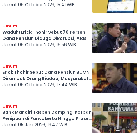
Dana Pensiun Diterima: Tolong Jangan
Jumat 06 Oktober 2023, 15:41 WIB
Dipersulit!
Umum
Waduh! Erick Thohir Sebut 70 Persen
Dana Pensiun Diduga Dikorupsi, Alasan
Sulitnya Pencairan di Taspen?
Jumat 06 Oktober 2023, 16:56 WIB
Umum
Erick Thohir Sebut Dana Pensiun BUMN
Dirampok Orang Biadab, Masyarakat
Keluhkan Hal Ini Ke PT Taspen
Jumat 06 Oktober 2023, 17:44 WIB
Umum
Bank Mandiri Taspen Dampingi Korban
Penipuan di Purwokerto Hingga Proses
Hukum Tuntas
Jumat 05 Juni 2026, 13:47 WIB