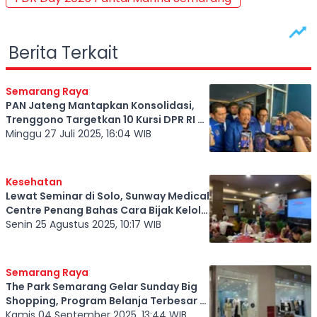
Berita Terkait
Semarang Raya
PAN Jateng Mantapkan Konsolidasi,
Trenggono Targetkan 10 Kursi DPR RI di
Pemilu 2029
Minggu 27 Juli 2025, 16:04 WIB
Kesehatan
Lewat Seminar di Solo, Sunway Medical
Centre Penang Bahas Cara Bijak Kelola
Autoimun
Senin 25 Agustus 2025, 10:17 WIB
Semarang Raya
The Park Semarang Gelar Sunday Big
Shopping, Program Belanja Terbesar di
Jateng
Kamis 04 September 2025, 13:44 WIB