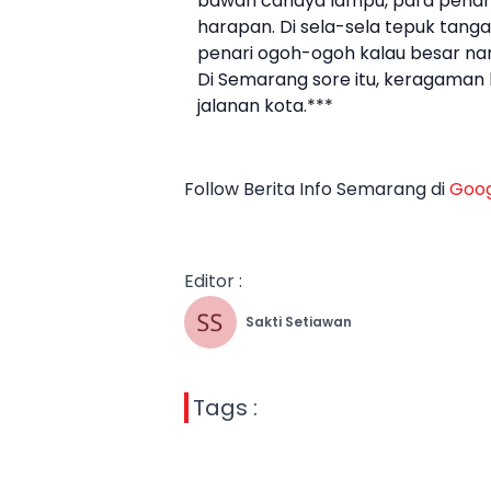
bawah cahaya lampu, para penari
harapan. Di sela-sela tepuk tanga
penari ogoh-ogoh kalau besar nan
Di Semarang sore itu, keragaman 
jalanan kota.***
Follow Berita Info Semarang di
Goog
Editor :
Sakti Setiawan
Tags :