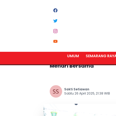
Home
Semarang Raya
UMUM
SEMARANG RAY
Semarak Ogoh-Ogoh di S
Menari Bersama
Sakti Setiawan
Sabtu 26 April 2025, 21:38 WIB