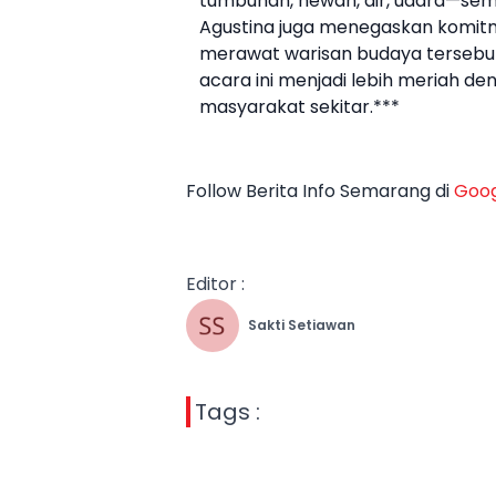
tumbuhan, hewan, air, udara—semu
Agustina juga menegaskan komit
merawat warisan budaya tersebu
acara ini menjadi lebih meriah d
masyarakat sekitar.***
Follow Berita Info Semarang di
Goog
Editor :
Sakti Setiawan
Tags :