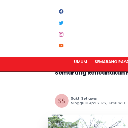
Home
Semarang Raya
UMUM
SEMARANG RAY
Gandeng Pokdarwis dan 
Semarang Rencanakan M
Sakti Setiawan
Minggu 13 April 2025, 09:50 WIB