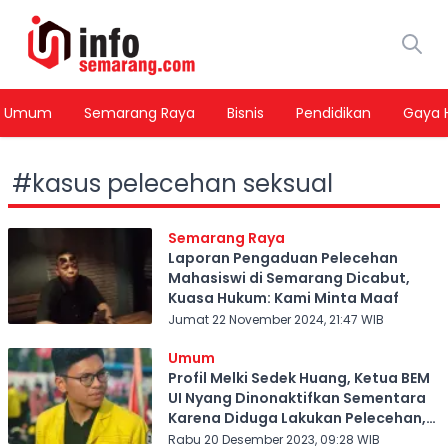
Umum
Semarang Raya
Bisnis
Pendidikan
Gaya 
#
kasus pelecehan seksual
Semarang Raya
Laporan Pengaduan Pelecehan
Mahasiswi di Semarang Dicabut,
Kuasa Hukum: Kami Minta Maaf
Jumat 22 November 2024, 21:47 WIB
Umum
Profil Melki Sedek Huang, Ketua BEM
UI Nyang Dinonaktifkan Sementara
Karena Diduga Lakukan Pelecehan,
Sudah Punya Pacar?
Rabu 20 Desember 2023, 09:28 WIB