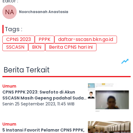
Editor :
Noorchasanah Anastasia
Tags :
CPNS 2023
PPPK
daftar-sscasn.bkn.go.id
SSCASN
BKN
Berita CPNS hari ini
Berita Terkait
Umum
CPNS PPPK 2023: Swafoto di Akun
SSCASN Masih Gepeng padahal Sudah
Pakai Laptop? Begini Solusinya
Senin 25 September 2023, 11:45 WIB
Umum
5 Instansi Favorit Pelamar CPNS PPPK,