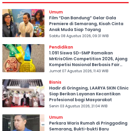
Umum
Film “Dan Bandung” Gelar Gala
Premiere di Semarang, Kisah Cinta
Anak Muda Siap Tayang
Sabtu 08 Agustus 2026, 09:31 WIB
Pendidikan
1.091 Siswa SD-SMP Ramaikan
MrKrisOlim Competition 2026, Ajang
Kompetisi Nasional Berbasis Fair
Play
Jumat 07 Agustus 2026, 11:43 WIB
Bisnis
Hadir di Gringsing, LAARYA SKIN Clinic
Siap Berikan Layanan Kecantikan
Profesional bagi Masyarakat
Senin 03 Agustus 2026, 21:04 WIB
Umum
Perkara Waris Rumah di Pringgading
Semarang, Bukti-bukti Baru