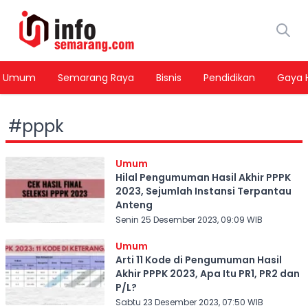
Umum
Semarang Raya
Bisnis
Pendidikan
Gaya 
#
pppk
Umum
Hilal Pengumuman Hasil Akhir PPPK
2023, Sejumlah Instansi Terpantau
Anteng
Senin 25 Desember 2023, 09:09 WIB
Umum
Arti 11 Kode di Pengumuman Hasil
Akhir PPPK 2023, Apa Itu PR1, PR2 dan
P/L?
Sabtu 23 Desember 2023, 07:50 WIB