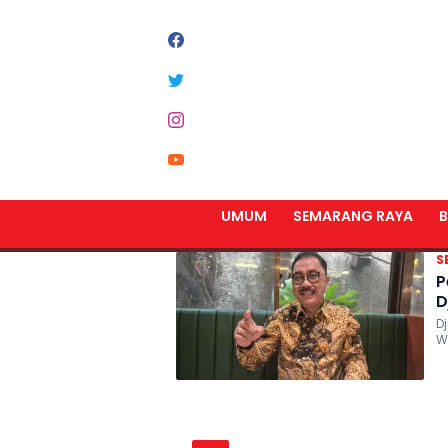
#
PEROMBAKAN DIREK
UMUM
SEMARANG RAYA
B
S
P
D
D
W