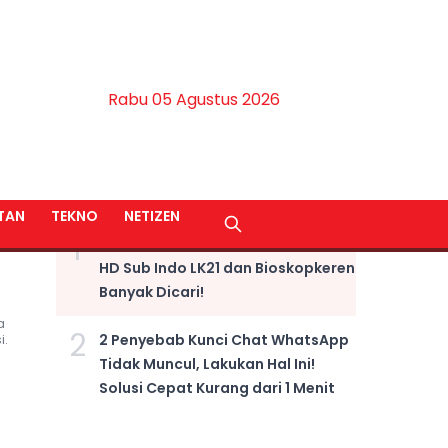
Rabu 05 Agustus 2026
BERITA TERPOPULER
TAN
TEKNO
NETIZEN
1
LINK NONTON Film Fast X Kualitas
HD Sub Indo LK21 dan Bioskopkeren
Banyak Dicari!
a
2
2 Penyebab Kunci Chat WhatsApp
i.
Tidak Muncul, Lakukan Hal Ini!
Solusi Cepat Kurang dari 1 Menit