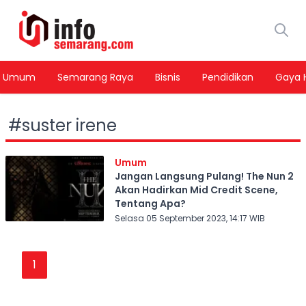
Umum
Semarang Raya
Bisnis
Pendidikan
Gaya 
#
suster irene
Umum
Jangan Langsung Pulang! The Nun 2
Akan Hadirkan Mid Credit Scene,
Tentang Apa?
Selasa 05 September 2023, 14:17 WIB
1