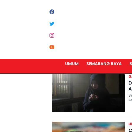
#
BERITA CPNS HARI IN
UMUM
SEMARANG RAYA
B
G
D
A
S
k
U
C