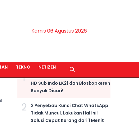
Kamis 06 Agustus 2026
BERITA TERPOPULER
TAN
TEKNO
NETIZEN
1
LINK NONTON Film Fast X Kualitas
HD Sub Indo LK21 dan Bioskopkeren
Banyak Dicari!
t
2
2 Penyebab Kunci Chat WhatsApp
Tidak Muncul, Lakukan Hal Ini!
Solusi Cepat Kurang dari 1 Menit