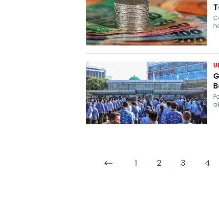
T
C
h
U
G
B
P
a
1
2
3
4