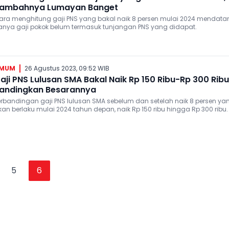
ambahnya Lumayan Banget
ara menghitung gaji PNS yang bakal naik 8 persen mulai 2024 mendata
anya gaji pokok belum termasuk tunjangan PNS yang didapat.
MUM
26 Agustus 2023, 09:52 WIB
aji PNS Lulusan SMA Bakal Naik Rp 150 Ribu-Rp 300 Ribu
andingkan Besarannya
erbandingan gaji PNS lulusan SMA sebelum dan setelah naik 8 persen ya
kan berlaku mulai 2024 tahun depan, naik Rp 150 ribu hingga Rp 300 ribu.
5
6