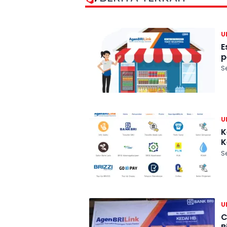
U
E
p
S
U
K
K
S
U
C