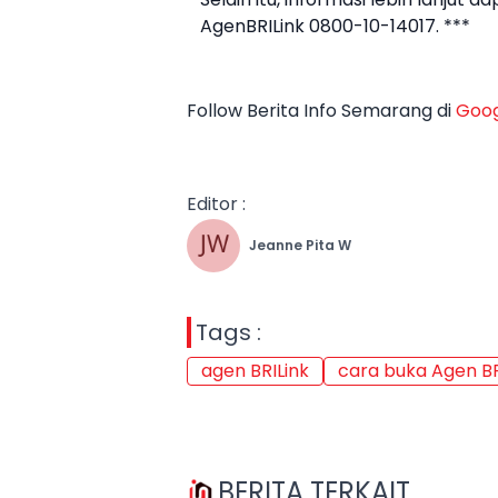
AgenBRILink 0800-10-14017. ***
Follow Berita Info Semarang di
Goog
Editor :
Jeanne Pita W
Tags :
agen BRILink
cara buka Agen BR
BERITA TERKAIT