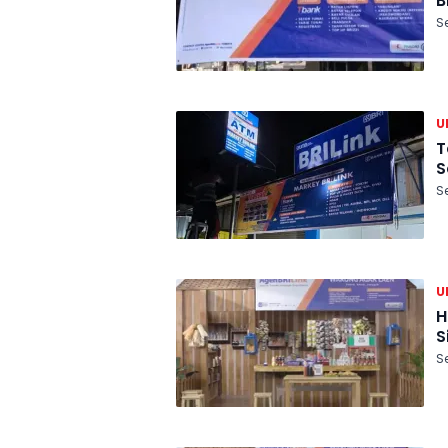
B
S
U
T
S
S
U
H
S
S