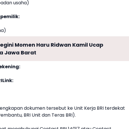
rbadan usaha)
pemilik:
ha)
Begini Momen Haru Ridwan Kamil Ucap
a Jawa Barat
rekening:
Link:
elengkapan
dokumen
tersebut ke Unit Kerja BRI terdekat
mbantu, BRI Unit dan Teras BRI).
t dapat menghubungi Contact BRI 14017 atau Contact