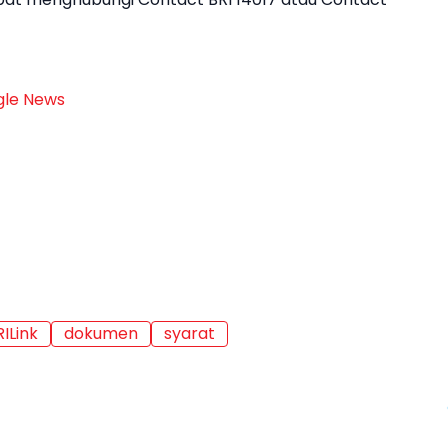
le News
ILink
dokumen
syarat