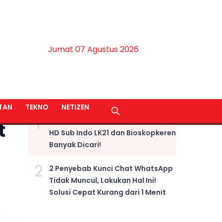
Jumat 07 Agustus 2026
BERITA TERPOPULER
TAN
TEKNO
NETIZEN
1
LINK NONTON Film Fast X Kualitas
t
HD Sub Indo LK21 dan Bioskopkeren
Banyak Dicari!
2
2 Penyebab Kunci Chat WhatsApp
Tidak Muncul, Lakukan Hal Ini!
Solusi Cepat Kurang dari 1 Menit