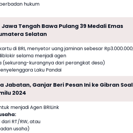
n berbadan hukum
t Jawa Tengah Bawa Pulang 39 Medali Emas
umatera Selatan
kartu di BRI, menyetor uang jaminan sebesar Rp3.000.000
diblokir selama menjadi agen
ha (sekurang-kurangnya dari perangkat desa)
penyelenggara Laku Pandai
Jabatan, Ganjar Beri Pesan Ini ke Gibran Soal
milu 2024
tuk menjadi Agen BRILink
 usaha:
 dari RT/RW, atau
rbadan usaha)