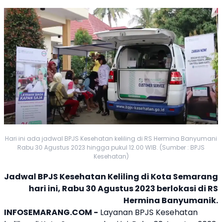
Hari ini ada jadwal BPJS Kesehatan keliling di RS Hermina Banyumani
Rabu 30 Agustus 2023 hingga pukul 12.00 WIB. (Sumber : BPJS
Kesehatan)
Jadwal
BPJS Kesehatan
Keliling di Kota Semarang
hari ini, Rabu 30 Agustus 2023 berlokasi di
RS
Hermina
Banyumanik
.
INFOSEMARANG.COM -
Layanan
BPJS Kesehatan