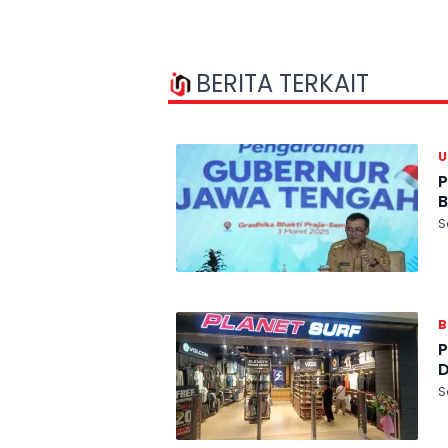
BERITA TERKAIT
P
B
S
B
P
D
S