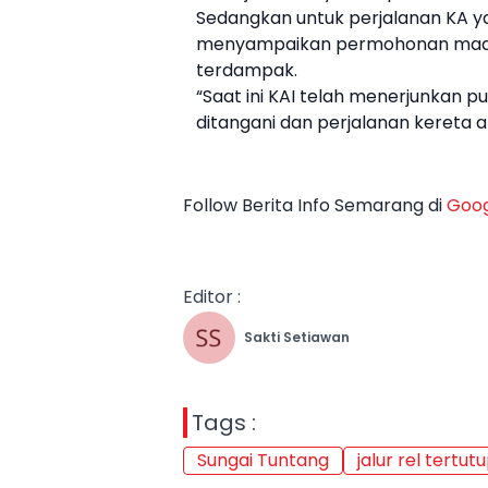
Sedangkan untuk perjalanan KA ya
menyampaikan permohonan maaf 
terdampak.
“Saat ini KAI telah menerjunkan p
ditangani dan perjalanan kereta a
Follow Berita Info Semarang di
Goog
Editor :
Sakti Setiawan
Tags :
Sungai Tuntang
jalur rel tertut