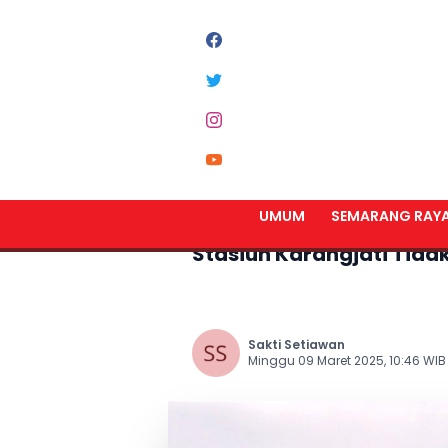
Home
Semarang Raya
UMUM
SEMARANG RAY
Aliran Sungai Tuntang M
Stasiun Karangjati Tidak 
Sakti Setiawan
Minggu 09 Maret 2025, 10:46 WIB