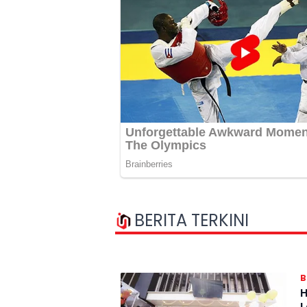
BERITA TERKINI
B
H
L