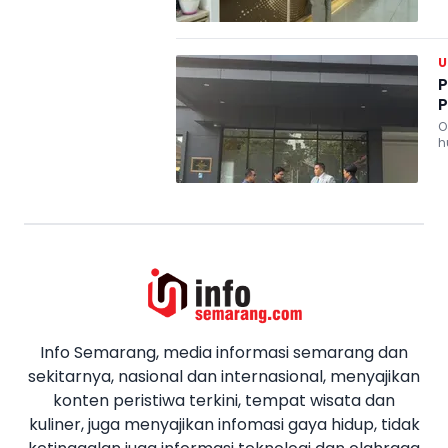
P
P
OJK berkoordinasi dengan k
h
Info Semarang, media informasi semarang dan
sekitarnya, nasional dan internasional, menyajikan
konten peristiwa terkini, tempat wisata dan
kuliner, juga menyajikan infomasi gaya hidup, tidak