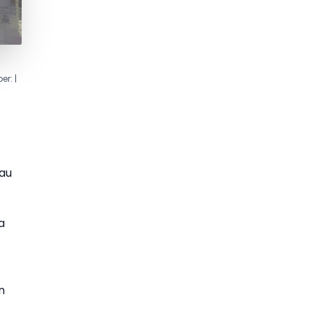
r: |
au
a
n