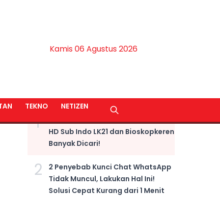
Kamis 06 Agustus 2026
BERITA TERPOPULER
TAN
TEKNO
NETIZEN
1
LINK NONTON Film Fast X Kualitas
HD Sub Indo LK21 dan Bioskopkeren
Banyak Dicari!
2
2 Penyebab Kunci Chat WhatsApp
Tidak Muncul, Lakukan Hal Ini!
Solusi Cepat Kurang dari 1 Menit