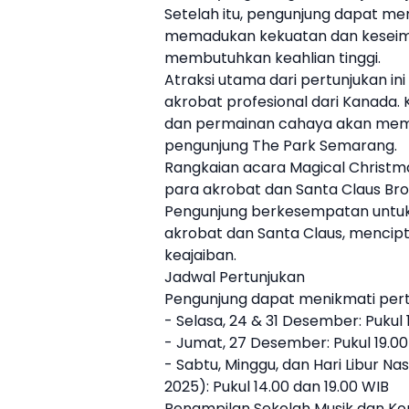
Setelah itu, pengunjung dapat me
memadukan kekuatan dan keseim
membutuhkan keahlian tinggi.
Atraksi utama dari pertunjukan in
akrobat profesional dari Kanada. 
dan permainan cahaya akan memb
pengunjung
The Park
Semarang.
Rangkaian acara Magical Christma
para akrobat dan Santa Claus Bro
Pengunjung berkesempatan untuk 
akrobat dan Santa Claus, mencip
keajaiban.
Jadwal Pertunjukan
Pengunjung dapat menikmati pertu
- Selasa, 24 & 31 Desember: Pukul 
- Jumat, 27 Desember: Pukul 19.0
- Sabtu, Minggu, dan Hari Libur Nas
2025): Pukul 14.00 dan 19.00 WIB
Penampilan Sekolah Musik dan Ko