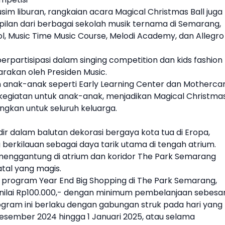
 liburan, rangkaian acara Magical Christmas Ball juga
lan dari berbagai sekolah musik ternama di Semarang,
l, Music Time Music Course, Melodi Academy, dan Allegro
berpartisipasi dalam singing competition dan kids fashion
rakan oleh Presiden Music.
anak-anak seperti Early Learning Center dan Motherca
egiatan untuk anak-anak, menjadikan Magical Christma
gkan untuk seluruh keluarga.
ir dalam balutan dekorasi bergaya kota tua di Eropa,
berkilauan sebagai daya tarik utama di tengah atrium.
menggantung di atrium dan koridor
The Park
Semarang
al yang magis.
 program Year End Big Shopping di
The Park
Semarang,
nilai Rp100.000,- dengan minimum pembelanjaan sebesa
rogram ini berlaku dengan gabungan struk pada hari yang
esember 2024 hingga 1 Januari 2025, atau selama