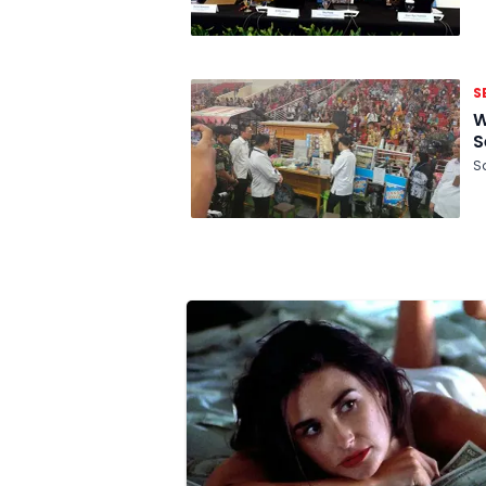
S
Wapr
S
S