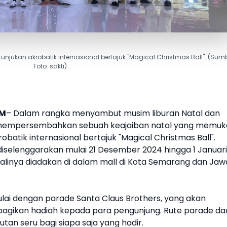
kan akrobatik internasional bertajuk "Magical Christmas Ball". (Sumbe
Foto: sakti)
OM
– Dalam rangka menyambut musim liburan Natal dan
empersembahkan sebuah keajaiban natal yang memuk
batik internasional bertajuk "Magical Christmas Ball".
 diselenggarakan mulai 21 Desember 2024 hingga 1 Januari
linya diadakan di dalam mall di Kota Semarang dan Jaw
ulai dengan parade Santa Claus Brothers, yang akan
mbagikan hadiah kepada para pengunjung. Rute parade da
tan seru bagi siapa saja yang hadir.