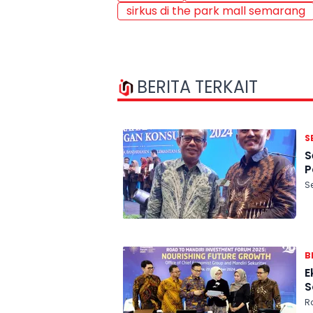
sirkus di the park mall semarang
BERITA TERKAIT
S
S
P
S
B
E
S
R