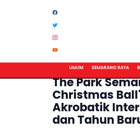
Home
Semarang Raya
UMUM
SEMARANG RAYA
B
The Park Sema
Christmas Ball
Akrobatik Inte
dan Tahun Bar