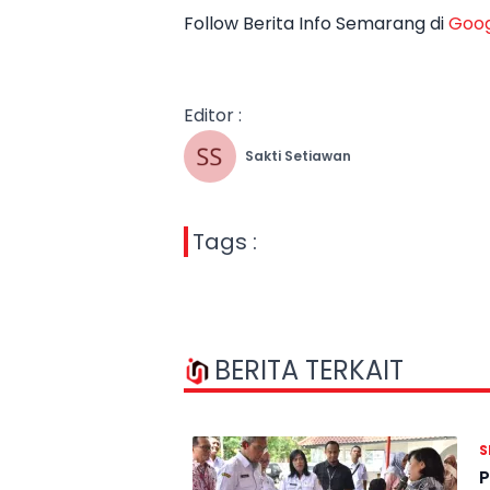
Follow Berita Info Semarang di
Goog
Editor :
Sakti Setiawan
Tags :
BERITA TERKAIT
S
P