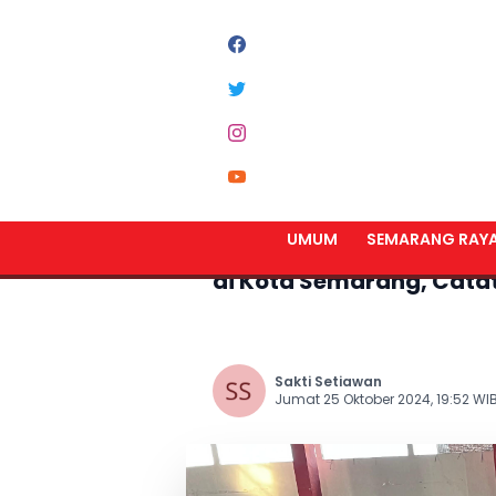
Home
Semarang Raya
UMUM
SEMARANG RAY
Banyak Event Seru Meri
di Kota Semarang, Cata
Sakti Setiawan
Jumat 25 Oktober 2024, 19:52 WI