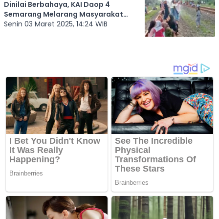
Dinilai Berbahaya, KAI Daop 4
Semarang Melarang Masyarakat
Melakukan Aktivitas "Ngabuburit" di
Senin 03 Maret 2025, 14:24 WIB
Jalur KA