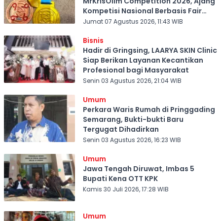
MrKrisOlim Competition 2026, Ajang
Kompetisi Nasional Berbasis Fair
Play
Jumat 07 Agustus 2026, 11:43 WIB
Bisnis
Hadir di Gringsing, LAARYA SKIN Clinic
Siap Berikan Layanan Kecantikan
Profesional bagi Masyarakat
Senin 03 Agustus 2026, 21:04 WIB
Umum
Perkara Waris Rumah di Pringgading
Semarang, Bukti-bukti Baru
Tergugat Dihadirkan
Senin 03 Agustus 2026, 16:23 WIB
Umum
Jawa Tengah Diruwat, Imbas 5
Bupati Kena OTT KPK
Kamis 30 Juli 2026, 17:28 WIB
Umum